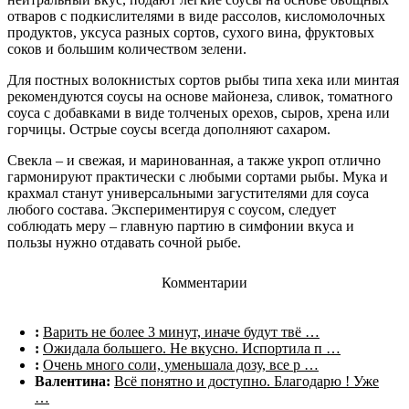
отваров с подкислителями в виде рассолов, кисломолочных
продуктов, уксуса разных сортов, сухого вина, фруктовых
соков и большим количеством зелени.
Для постных волокнистых сортов рыбы типа хека или минтая
рекомендуются соусы на основе майонеза, сливок, томатного
соуса с добавками в виде толченых орехов, сыров, хрена или
горчицы. Острые соусы всегда дополняют сахаром.
Свекла – и свежая, и маринованная, а также укроп отлично
гармонируют практически с любыми сортами рыбы. Мука и
крахмал станут универсальными загустителями для соуса
любого состава. Экспериментируя с соусом, следует
соблюдать меру – главную партию в симфонии вкуса и
пользы нужно отдавать сочной рыбе.
Комментарии
:
Варить не более 3 минут, иначе будут твё …
:
Ожидала большего. Не вкусно. Испортила п …
:
Очень много соли, уменьшала дозу, все р …
Валентина:
Всё понятно и доступно. Благодарю ! Уже
…