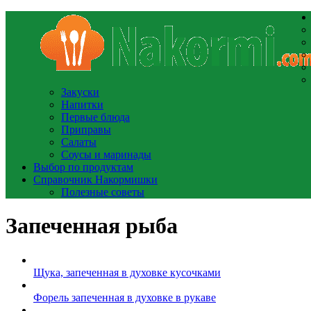
Закуски
Напитки
Первые блюда
Приправы
Салаты
Соусы и маринады
Выбор по продуктам
Справочник Накормишки
Полезные советы
Запеченная рыба
Щука, запеченная в духовке кусочками
Форель запеченная в духовке в рукаве