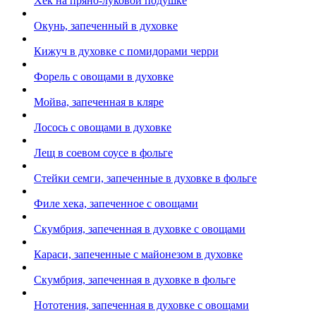
Хек на пряно-луковой подушке
Окунь, запеченный в духовке
Кижуч в духовке с помидорами черри
Форель с овощами в духовке
Мойва, запеченная в кляре
Лосось с овощами в духовке
Лещ в соевом соусе в фольге
Стейки семги, запеченные в духовке в фольге
Филе хека, запеченное с овощами
Скумбрия, запеченная в духовке с овощами
Караси, запеченные с майонезом в духовке
Скумбрия, запеченная в духовке в фольге
Нототения, запеченная в духовке с овощами