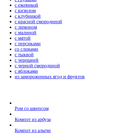
с ежевикой
с кизилом
с клубникой
с красной смородиной
с лимоном
с малиной
с мятой
с персиками
со сливами
с тыквой
с черешней
с черной смородиной
с яблоками
из замороженных ягод и фруктов
Ром со швепсом
Компот из арбуза
Компот из алычи