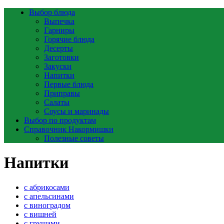
Выбор блюда
Выпечка
Гарниры
Горячие блюда
Десерты
Заготовки
Закуски
Напитки
Первые блюда
Приправы
Салаты
Соусы и маринады
Выбор по продуктам
Справочник Накормишки
Полезные советы
Напитки
с абрикосами
с апельсинами
с виноградом
с вишней
с грушами