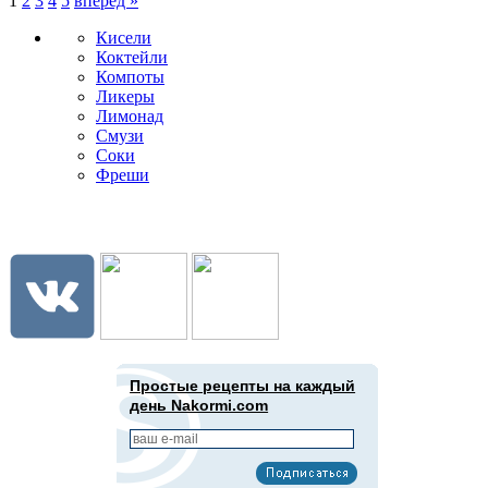
1
2
3
4
5
вперед »
Кисели
Коктейли
Компоты
Ликеры
Лимонад
Смузи
Соки
Фреши
Подпишись в социальных сетях:
Простые рецепты на каждый
день Nakormi.com