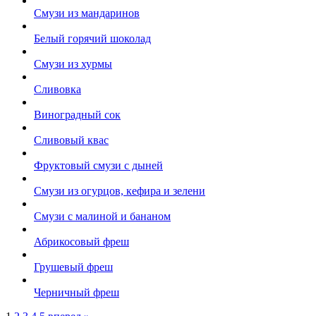
Смузи из мандаринов
Белый горячий шоколад
Смузи из хурмы
Сливовка
Виноградный сок
Сливовый квас
Фруктовый смузи с дыней
Смузи из огурцов, кефира и зелени
Смузи с малиной и бананом
Абрикосовый фреш
Грушевый фреш
Черничный фреш