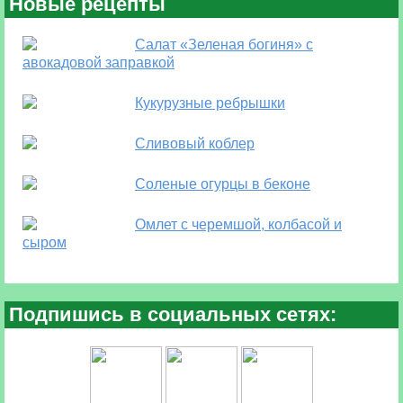
Новые рецепты
Салат «Зеленая богиня» с
авокадовой заправкой
Кукурузные ребрышки
Сливовый коблер
Соленые огурцы в беконе
Омлет с черемшой, колбасой и
сыром
Подпишись в социальных сетях: