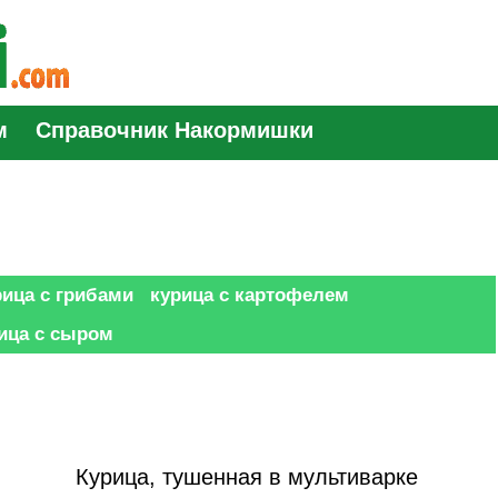
м
Справочник Накормишки
рица с грибами
курица с картофелем
ица с сыром
Курица, тушенная в мультиварке