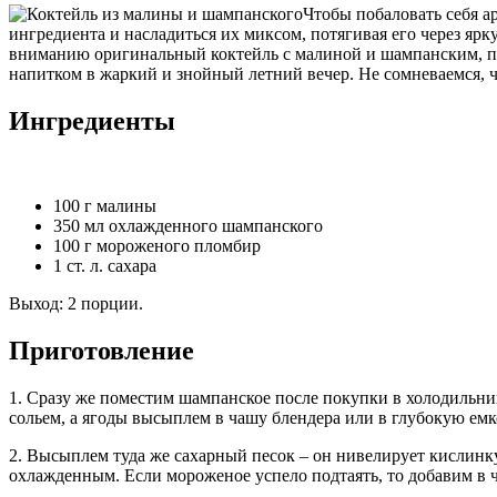
Чтобы побаловать себя а
ингредиента и насладиться их миксом, потягивая его через яр
вниманию оригинальный коктейль с малиной и шампанским, по
напитком в жаркий и знойный летний вечер. Не сомневаемся, ч
Ингредиенты
100 г малины
350 мл охлажденного шампанского
100 г мороженого пломбир
1 ст. л. сахара
Выход: 2 порции.
Приготовление
1. Сразу же поместим шампанское после покупки в холодильник
сольем, а ягоды высыплем в чашу блендера или в глубокую ем
2. Высыплем туда же сахарный песок – он нивелирует кислинку
охлажденным. Если мороженое успело подтаять, то добавим в ч