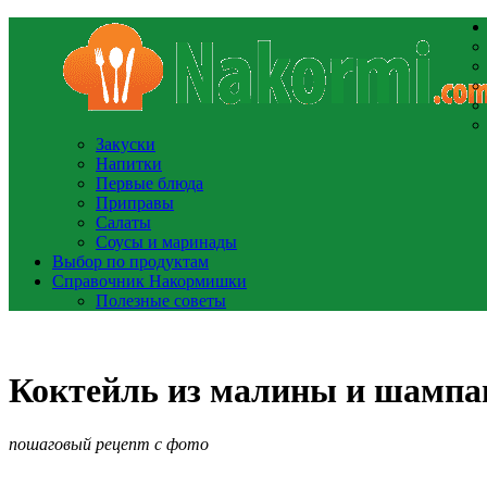
Закуски
Напитки
Первые блюда
Приправы
Салаты
Соусы и маринады
Выбор по продуктам
Справочник Накормишки
Полезные советы
Коктейль из малины и шампа
пошаговый рецепт с фото