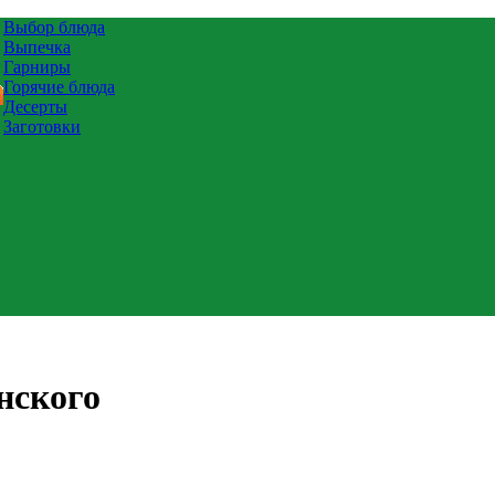
Выбор блюда
Выпечка
Гарниры
Горячие блюда
Десерты
Заготовки
нского