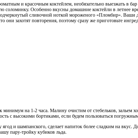
роматным и красочным коктейлем, необязательно выезжать в бар 
кую соломинку. Особенно вкусны домашние коктейли в летнее вр
дчеркнутый сливочной ноткой мороженого «Пломбир». Ваши дам
то они захотят повторения, поэтому сразу же приготовьте ингре
 минимум на 1-2 часа. Малину очистим от стебельков, зальем хо
кость с высокими бортиками, если будем пользоваться погружным
 ягод и шампанского, сделает напиток более сладким на вкус. 
ашу пару-тройку кубиков льда.