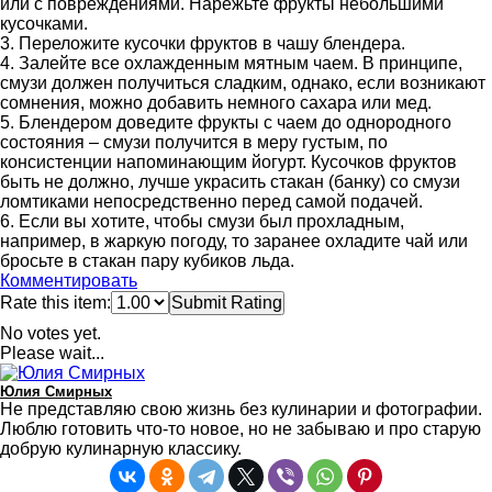
или с повреждениями. Нарежьте фрукты небольшими
кусочками.
3. Переложите кусочки фруктов в чашу блендера.
4. Залейте все охлажденным мятным чаем. В принципе,
смузи должен получиться сладким, однако, если возникают
сомнения, можно добавить немного сахара или мед.
5. Блендером доведите фрукты с чаем до однородного
состояния – смузи получится в меру густым, по
консистенции напоминающим йогурт. Кусочков фруктов
быть не должно, лучше украсить стакан (банку) со смузи
ломтиками непосредственно перед самой подачей.
6. Если вы хотите, чтобы смузи был прохладным,
например, в жаркую погоду, то заранее охладите чай или
бросьте в стакан пару кубиков льда.
Комментировать
Rate this item:
Submit Rating
No votes yet.
Please wait...
Юлия Смирных
Не представляю свою жизнь без кулинарии и фотографии.
Люблю готовить что-то новое, но не забываю и про старую
добрую кулинарную классику.