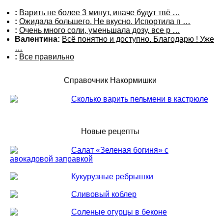
:
Варить не более 3 минут, иначе будут твё …
:
Ожидала большего. Не вкусно. Испортила п …
:
Очень много соли, уменьшала дозу, все р …
Валентина:
Всё понятно и доступно. Благодарю ! Уже
…
:
Все правильно
Справочник Накормишки
Сколько варить пельмени в кастрюле
Новые рецепты
Салат «Зеленая богиня» с
авокадовой заправкой
Кукурузные ребрышки
Сливовый коблер
Соленые огурцы в беконе