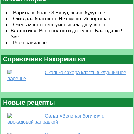
:
Варить не более 3 минут, иначе будут твё …
:
Ожидала большего. Не вкусно. Испортила п …
:
Очень много соли, уменьшала дозу, все р …
Валентина:
Всё понятно и доступно. Благодарю !
Уже …
:
Все правильно
Справочник Накормишки
Сколько сахара класть в клубничное
варенье
Новые рецепты
Салат «Зеленая богиня» с
авокадовой заправкой