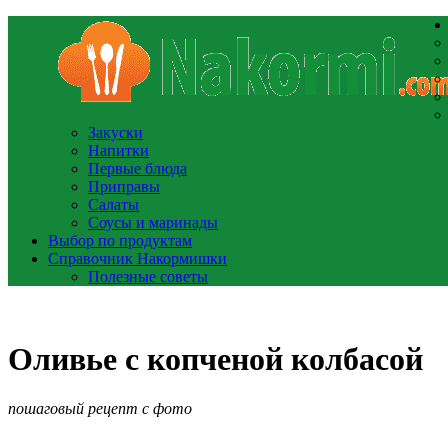
Закуски
Напитки
Первые блюда
Приправы
Салаты
Соусы и маринады
Выбор по продуктам
Справочник Накормишки
Полезные советы
Оливье с копченой колбасой
пошаговый рецепт с фото