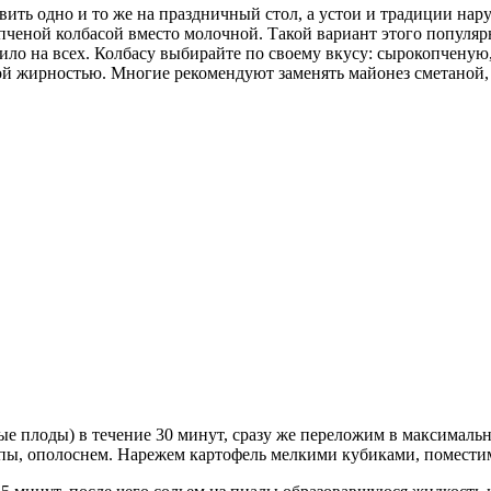
ить одно и то же на праздничный стол, а устои и традиции нару
опченой колбасой вместо молочной. Такой вариант этого популя
тило на всех. Колбасу выбирайте по своему вкусу: сырокопченую,
ой жирностью. Многие рекомендуют заменять майонез сметаной,
тые плоды) в течение 30 минут, сразу же переложим в максимал
ы, ополоснем. Нарежем картофель мелкими кубиками, поместим в