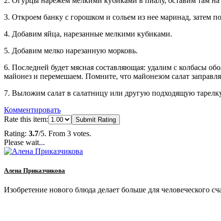
2. Огурцы нарежем мелкими кубиками в пиалу, оставим там на 
3. Откроем банку с горошком и сольем из нее маринад, затем 
4. Добавим яйца, нарезанные мелкими кубиками.
5. Добавим мелко нарезанную морковь.
6. Последней будет мясная составляющая: удалим с колбасы о
майонез и перемешаем. Помните, что майонезом салат заправляе
7. Выложим салат в салатницу или другую подходящую тарелку,
Комментировать
Rate this item:
Submit Rating
Rating:
3.7
/5. From 3 votes.
Please wait...
Алена Приказчикова
Изобретение нового блюда делает больше для человеческого сча