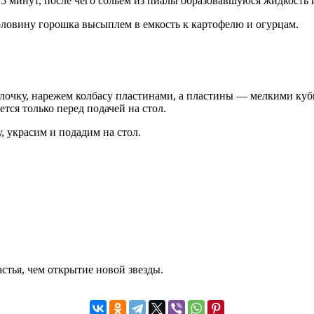
5 минут, после чего сольем из пиалы образовавшуюся жидкость и
половину горошка высыплем в емкость к картофелю и огурцам.
болочку, нарежем колбасу пластинами, а пластины — мелкими ку
тся только перед подачей на стол.
 украсим и подадим на стол.
стья, чем открытие новой звезды.