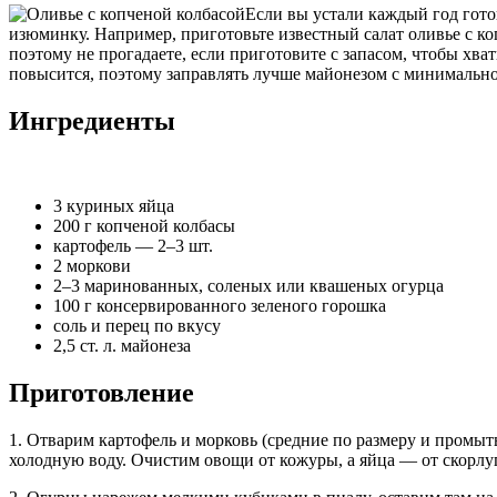
Если вы устали каждый год готов
изюминку. Например, приготовьте известный салат оливье с к
поэтому не прогадаете, если приготовите с запасом, чтобы хва
повысится, поэтому заправлять лучше майонезом с минимальн
Ингредиенты
3 куриных яйца
200 г копченой колбасы
картофель — 2–3 шт.
2 моркови
2–3 маринованных, соленых или квашеных огурца
100 г консервированного зеленого горошка
соль и перец по вкусу
2,5 ст. л. майонеза
Приготовление
1. Отварим картофель и морковь (средние по размеру и промы
холодную воду. Очистим овощи от кожуры, а яйца — от скорлуп