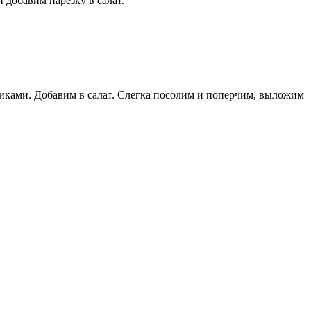
 добавим нарезку в салат.
биками. Добавим в салат. Слегка посолим и поперчим, выложим