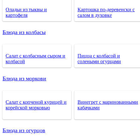
Оладьи из тыквы и
Картошка по-деревенски с
картофеля
салом в духовке
Блюда из колбасы
Салат с колбасным сыром и
Пицца с колбасой и
колбасой
солеными огурцами
Блюда из моркови
Салат с копченой курицей и
Винегрет с маринованными
корейской морковью
кабачками
Блюда из огурцов