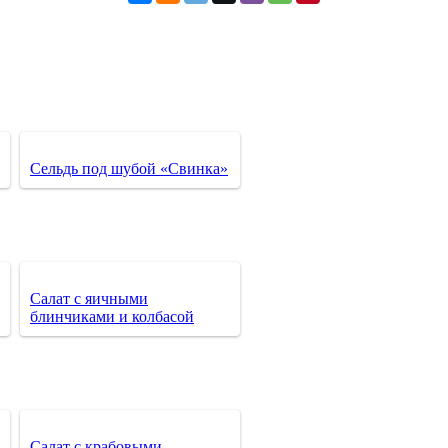
Сельдь под шубой «Свинка»
Салат с яичными
блинчиками и колбасой
Салат с крабовыми