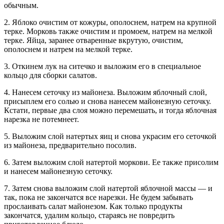
обычным.
2. Яблоко очистим от кожуры, ополоснем, натрем на крупной
терке. Морковь также очистим и промоем, натрем на мелкой
терке. Яйца, заранее отваренные вкрутую, очистим,
ополоснем и натрем на мелкой терке.
3. Откинем лук на ситечко и выложим его в специальное
кольцо для сборки салатов.
4. Нанесем сеточку из майонеза. Выложим яблочный слой,
присыплем его солью и снова нанесем майонезную сеточку.
Кстати, первые два слоя можно перемешать, и тогда яблочная
нарезка не потемнеет.
5. Выложим слой натертых яиц и снова украсим его сеточкой
из майонеза, предварительно посолив.
6. Затем выложим слой натертой моркови. Ее также присолим
и нанесем майонезную сеточку.
7. Затем снова выложим слой натертой яблочной массы — и
так, пока не закончатся все нарезки. Не будем забывать
прослаивать салат майонезом. Как только продукты
закончатся, удалим кольцо, стараясь не повредить