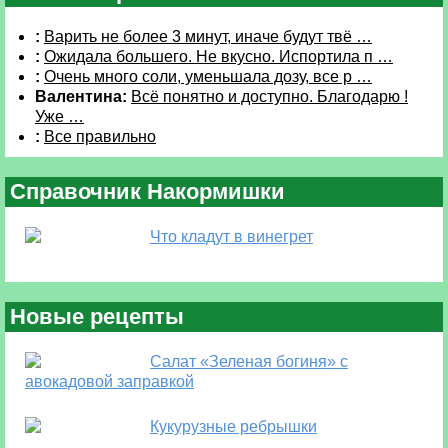
:
Варить не более 3 минут, иначе будут твё …
:
Ожидала большего. Не вкусно. Испортила п …
:
Очень много соли, уменьшала дозу, все р …
Валентина:
Всё понятно и доступно. Благодарю !
Уже …
:
Все правильно
Справочник Накормишки
Что кладут в винегрет
Новые рецепты
Салат «Зеленая богиня» с
авокадовой заправкой
Кукурузные ребрышки