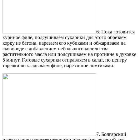
6. Пока готовится
куриное филе, подсушиваем сухарики для этого обрезаем
корку из батона, нарезаем его кубиками и обжариваем на
сковороде с добавлением небольшого количества
растительного масла или подсушиваем на противне в духовке
5 минут. Готовые сухарики отправляем в салат, по центру
тарелки выкладываем филе, нарезанное ломтиками.
7. Болгарский
перец и чили нарезаем тонкими полосками, зеленый лук —