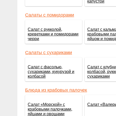
капустой
Салаты с помидорами
Салат с рукколой,
Салат с кальм
креветками и помидорами
крабовыми па
черри
яйцом и поми
Салаты с сухариками
Салат с фасолью,
Салат с клубни
сухариками, кукурузой и
колбасой, рукк
колбасой
сухариками
Блюда из крабовых палочек
Салат «Морской» с
Салат «Валер
крабовыми палочками,
яйцами и овощами