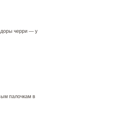
идоры черри — у
вым палочкам в