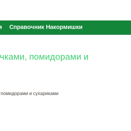
м
Справочник Накормишки
очками, помидорами и