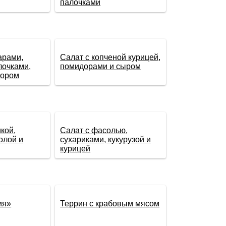
палочками
арами,
Салат с копченой курицей,
лочками,
помидорами и сыром
дором
кой,
Салат с фасолью,
олой и
сухариками, кукурузой и
курицей
ия»
Террин с крабовым мясом