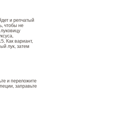
йдет и репчатый
ь, чтобы не
 луковицу
уксуса,
5. Как вариант,
ый лук, затем
ьте и переложите
пеции, заправьте