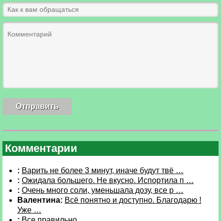
Комментарии
:
Варить не более 3 минут, иначе будут твё …
:
Ожидала большего. Не вкусно. Испортила п …
:
Очень много соли, уменьшала дозу, все р …
Валентина:
Всё понятно и доступно. Благодарю !
Уже …
:
Все правильно