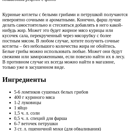
Куриные котлеты с белыми грибами и петрушкой получаются
невероятно сочными и ароматными. Конечно, фарш лучше
делать самостоятельно и стесняться добавлять в него какой-
нибудь жир. Может это будет жирное мясо курицы или
кусочек сала, перекрученный через мясорубку с более
постным мясом. В любом случае, хотите получить сочные
котлеты – без небольшого количества жира не обойтись.
Белые грибы можно использовать любые. Может они будут
свежими или замороженными, если повезло найти их в лесу.
В противном случае их всегда можно найти в магазине,
только уже в засушенном виде.
Ингредиенты
5-6 ломтиков сушеных белых грибов
400 г куриного мяса
1-2 луковицы
1 яйцо
1,5 ч. л. соли
0,5 ч. л. специй для фарша
6-7 веточек петрушки
3 ст. л. пшеничной муки (для обваливания)