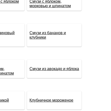
с яблоком
Смузи с яблоком,
морковью и шпинатом
линовый
Смузи из бананов и
клубники
ом,
Смузи из авокадо и яблока
пинатом
никой
Клубничное мороженое