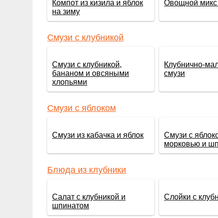
Компот из кизила и яблок
Овощной микс 
на зиму
Смузи с клубникой
Смузи с клубникой,
Клубнично-ма
бананом и овсяными
смузи
хлопьями
Смузи с яблоком
Смузи из кабачка и яблок
Смузи с яблок
морковью и ш
Блюда из клубники
Салат с клубникой и
Слойки с клуб
шпинатом