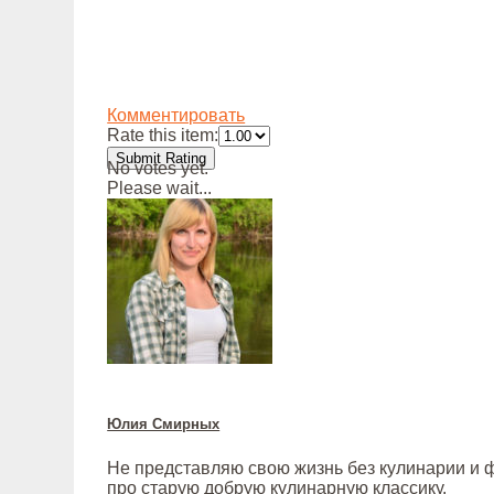
Комментировать
Rate this item:
Submit Rating
No votes yet.
Please wait...
Юлия Смирных
Не представляю свою жизнь без кулинарии и ф
про старую добрую кулинарную классику.