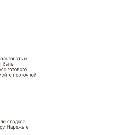
пользовать и
ы быть
усе готового
омойте проточной
сло-сладкое.
ру. Нарежьте