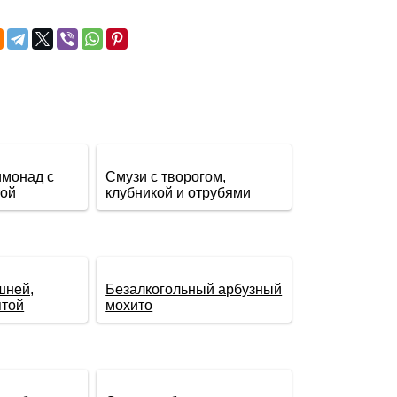
имонад с
Смузи с творогом,
той
клубникой и отрубями
шней,
Безалкогольный арбузный
ятой
мохито