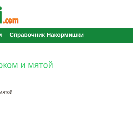
м
Справочник Накормишки
оком и мятой