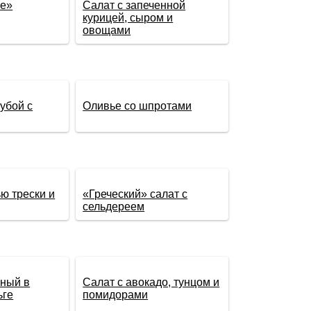
зе»
Салат с запеченной
курицей, сыром и
овощами
убой с
Оливье со шпротами
ью трески и
«Греческий» салат с
сельдереем
нный в
Салат с авокадо, тунцом и
ьге
помидорами