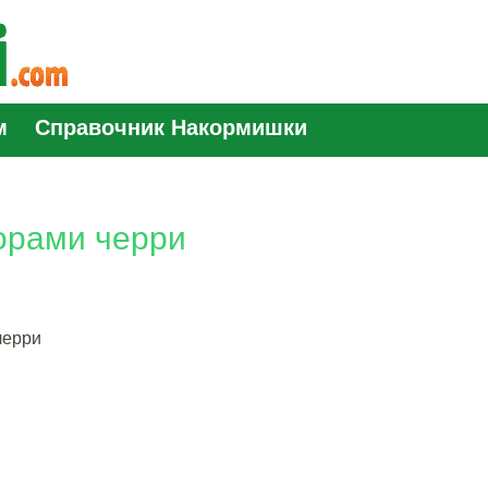
м
Справочник Накормишки
орами черри