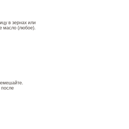
ицу в зернах или
е масло (любое).
еремешайте.
 после