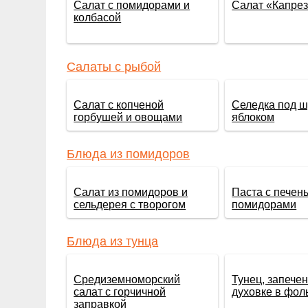
Салат с помидорами и
Салат «Капре
колбасой
Салаты с рыбой
Салат с копченой
Селедка под ш
горбушей и овощами
яблоком
Блюда из помидоров
Салат из помидоров и
Паста с печен
сельдерея с творогом
помидорами
Блюда из тунца
Средиземноморский
Тунец, запече
салат с горчичной
духовке в фол
заправкой