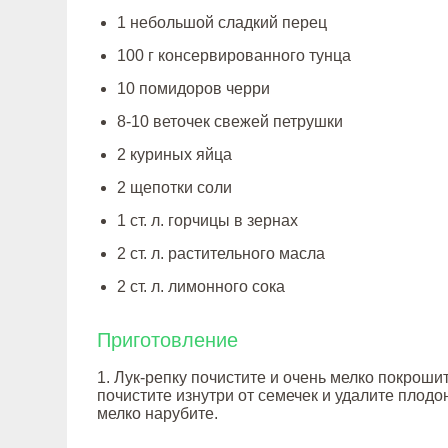
1 небольшой сладкий перец
100 г консервированного тунца
10 помидоров черри
8-10 веточек свежей петрушки
2 куриных яйца
2 щепотки соли
1 ст. л. горчицы в зернах
2 ст. л. растительного масла
2 ст. л. лимонного сока
Приготовление
1. Лук-репку почистите и очень мелко покроши
почистите изнутри от семечек и удалите плодо
мелко нарубите.