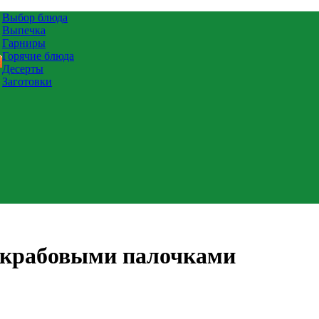
Выбор блюда
Выпечка
Гарниры
Горячие блюда
Десерты
Заготовки
и крабовыми палочками