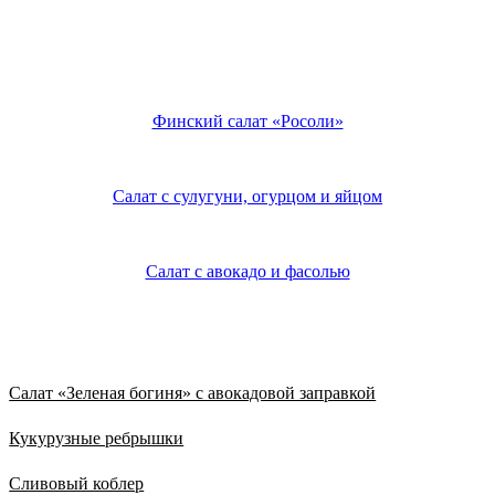
Финский салат «Росоли»
Салат с сулугуни, огурцом и яйцом
Салат с авокадо и фасолью
Из нового
Салат «Зеленая богиня» с авокадовой заправкой
Кукурузные ребрышки
Сливовый коблер