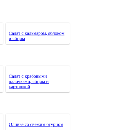
Салат с кальмаром, яблоком
и яйцом
Салат с крабовыми
палочками, яйцом и
картошкой
Оливье со свежим огурцом