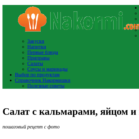
Закуски
Напитки
Первые блюда
Приправы
Салаты
Соусы и маринады
Выбор по продуктам
Справочник Накормишки
Полезные советы
Салат с кальмарами, яйцом 
пошаговый рецепт с фото