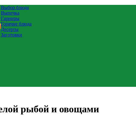
Выбор блюда
Выпечка
Гарниры
Горячие блюда
Десерты
Заготовки
белой рыбой и овощами