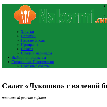
Закуски
Напитки
Первые блюда
Приправы
Салаты
Соусы и маринады
Выбор по продуктам
Справочник Накормишки
Полезные советы
Салат «Лукошко» с вяленой 
пошаговый рецепт с фото