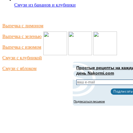
Смузи из бананов и клубники
Подпишись в социальных сетях:
Выпечка с лимоном
Выпечка с зеленью
Выпечка с изюмом
Смузи с клубникой
Простые рецепты на кажд
Смузи с яблоком
день Nakormi.com
Подписаться письмом