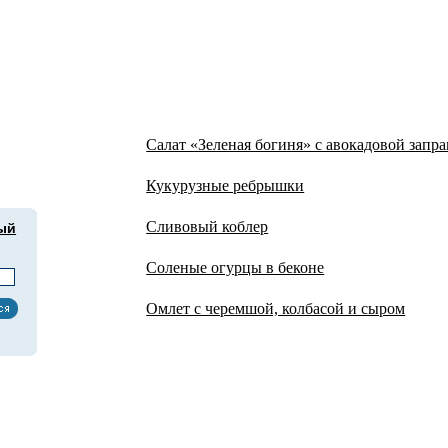
Из нового
Салат «Зеленая богиня» с авокадовой запр
Кукурузные ребрышки
Сливовый коблер
ый
Соленые огурцы в беконе
Омлет с черемшой, колбасой и сыром