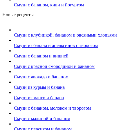
Смузи с бананом, киви и йогуртом
Новые рецепты
Смузи с клубникой, бананом и овсяными хлопьями
Смузи из банана и апельсинов с творогом
Смузи с бананом и вишней
Смузи с красной смородиной и бананом
Смузи с авокадо и бананом
Смузи из хурмы и банана
Смузи из манго и банана
Смузи с бананом, молоком и творогом
Смузи с малиной и бананом
Смузи с персиком и бананом