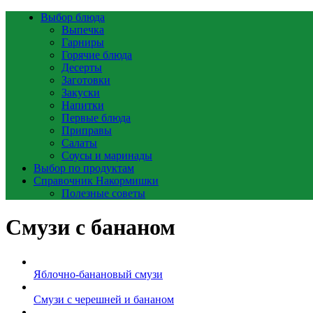
Выбор блюда
Выпечка
Гарниры
Горячие блюда
Десерты
Заготовки
Закуски
Напитки
Первые блюда
Приправы
Салаты
Соусы и маринады
Выбор по продуктам
Справочник Накормишки
Полезные советы
Смузи с бананом
Яблочно-банановый смузи
Смузи с черешней и бананом