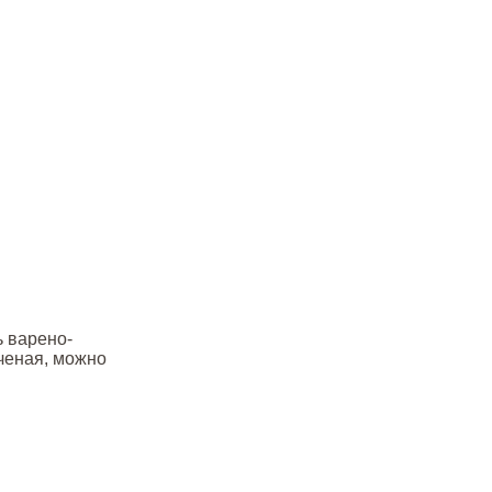
ь варено-
ченая, можно