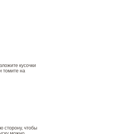
зложите кусочки
и томите на
ую сторону, чтобы
куску можно