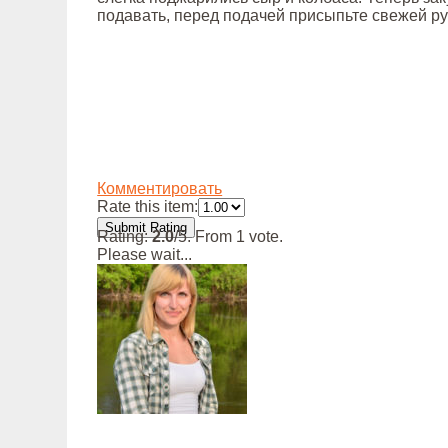
подавать, перед подачей присыпьте свежей р
Комментировать
Rate this item:
Submit Rating
Rating:
2.0
/5. From 1 vote.
Please wait...