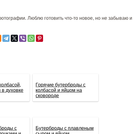
отографии. Люблю готовить что-то новое, но не забываю и
колбасой,
Горячие бутерброды с
 в духовке
колбасой и яйцом на
сковороде
броды с
Бутерброды с плавленым
лочками и
сыром и яйцом