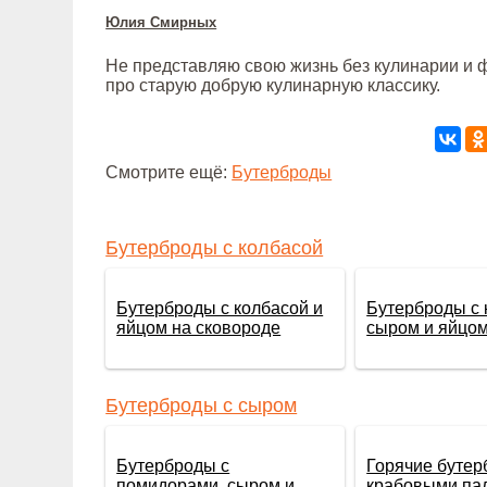
Юлия Смирных
Не представляю свою жизнь без кулинарии и ф
про старую добрую кулинарную классику.
Смотрите ещё:
Бутерброды
Бутерброды с колбасой
Бутерброды с колбасой и
Бутерброды с 
яйцом на сковороде
сыром и яйцом
Бутерброды с сыром
Бутерброды с
Горячие бутер
помидорами, сыром и
крабовыми па