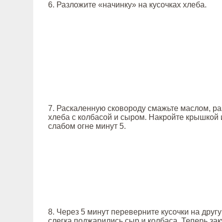
6. Разложите «начинку» на кусочках хлеба.
7. Раскаленную сковороду смажьте маслом, ра
хлеба с колбасой и сыром. Накройте крышкой 
слабом огне минут 5.
8. Через 5 минут переверните кусочки на друг
слегка поджарились сыр и колбаса. Теперь за