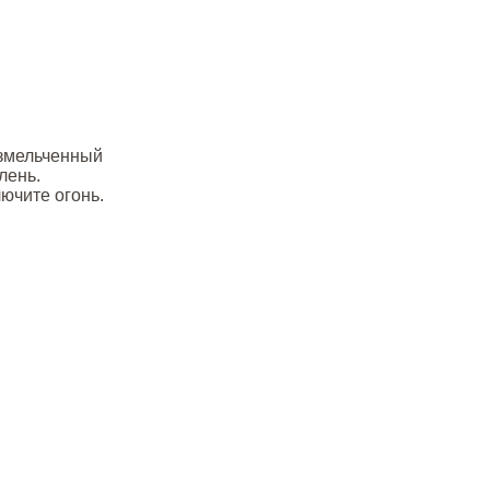
измельченный
лень.
ючите огонь.