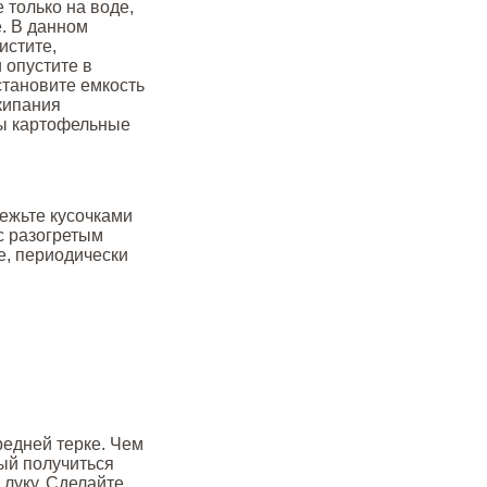
 только на воде,
. В данном
истите,
 опустите в
становите емкость
акипания
бы картофельные
режьте кусочками
с разогретым
е, периодически
редней терке. Чем
ый получиться
 луку. Сделайте