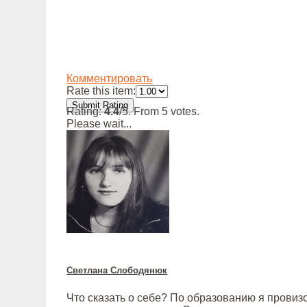
Комментировать
Rate this item:
Submit Rating
Rating:
4.4
/5. From 5 votes.
Please wait...
Светлана Слободянюк
Что сказать о себе? По образованию я провизо