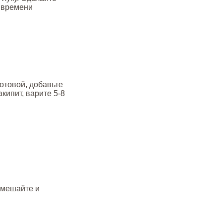
т времени
готовой, добавьте
кипит, варите 5-8
емешайте и