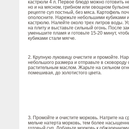
кастрюли 4 л. Первое блюдо можно готовить не
но и на мясном, грибном или овощном бульоне
рецепте суп постный, без мяса. Картофель поч
ополосните. Нарежьте небольшими кубиками и
кастрюлю. Налейте около трех литров воды. У
на плиту и выставьте сильный огонь. После з
уменьшите пламя и готовьте 15-20 минут, что
кубиками стали мягче.
2. Крупную луковицу очистите и промойте. На
небольшого размера и отправьте в сковороду 
растительным маслом. Жарьте на сильном огн
помешивая, до золотистого цвета.
3. Промойте и очистите морковь. Натрите на с
мельче натерта морковь, тем более насыщенн
готовый суп. Добавьте морковь к обжаренному