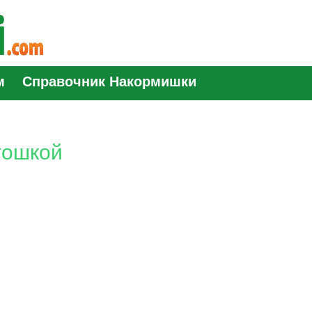
м
Справочник Накормишки
тошкой