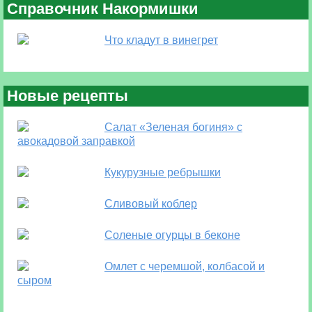
Справочник Накормишки
Что кладут в винегрет
Новые рецепты
Салат «Зеленая богиня» с
авокадовой заправкой
Кукурузные ребрышки
Сливовый коблер
Соленые огурцы в беконе
Омлет с черемшой, колбасой и
сыром