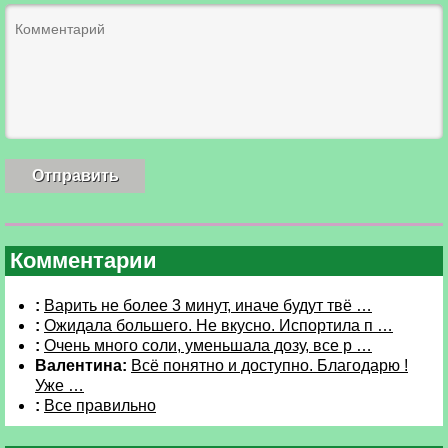
Комментарии
:
Варить не более 3 минут, иначе будут твё …
:
Ожидала большего. Не вкусно. Испортила п …
:
Очень много соли, уменьшала дозу, все р …
Валентина:
Всё понятно и доступно. Благодарю !
Уже …
:
Все правильно