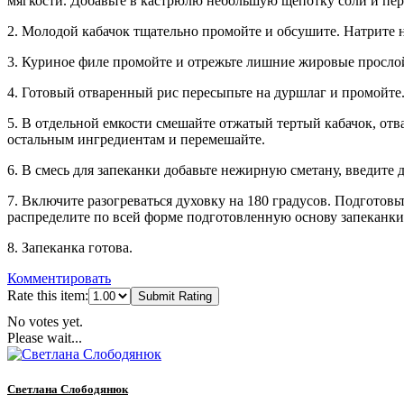
мягкости. Добавьте в кастрюлю небольшую щепотку соли и пе
2. Молодой кабачок тщательно промойте и обсушите. Натрите 
3. Куриное филе промойте и отрежьте лишние жировые прослой
4. Готовый отваренный рис пересыпьте на дуршлаг и промойте. 
5. В отдельной емкости смешайте отжатый тертый кабачок, отв
остальным ингредиентам и перемешайте.
6. В смесь для запеканки добавьте нежирную сметану, введите
7. Включите разогреваться духовку на 180 градусов. Подготов
распределите по всей форме подготовленную основу запеканки.
8. Запеканка готова.
Комментировать
Rate this item:
Submit Rating
No votes yet.
Please wait...
Светлана Слободянюк