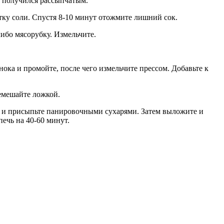
с получился рассыпчатым.
тку соли. Спустя 8-10 минут отожмите лишний сок.
ибо мясорубку. Измельчите.
ока и промойте, после чего измельчите прессом. Добавьте к
ремешайте ложкой.
ом и присыпьте панировочными сухарями. Затем выложите и
ечь на 40-60 минут.