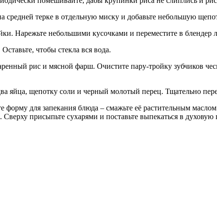
риодически помешивайте, дабы крупинки риса не слиплись и ри
на средней терке в отдельную миску и добавьте небольшую щепо
ки. Нарежьте небольшими кусочками и переместите в блендер л
Оставьте, чтобы стекла вся вода.
аренный рис и мясной фарш. Очистите пару-тройку зубчиков чесн
 два яйца, щепотку соли и черный молотый перец. Тщательно пе
ьте форму для запекания блюда – смажьте её растительным масл
 Сверху присыпьте сухарями и поставьте выпекаться в духовую п