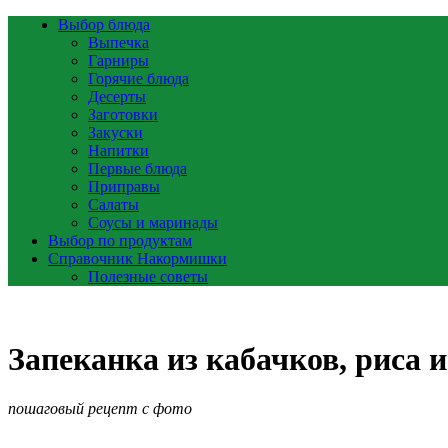
Выбор блюда
Выпечка
Гарниры
Горячие блюда
Десерты
Заготовки
Закуски
Напитки
Первые блюда
Приправы
Салаты
Соусы и маринады
Выбор по продуктам
Справочник Накормишки
Полезные советы
Запеканка из кабачков, риса 
пошаговый рецепт с фото