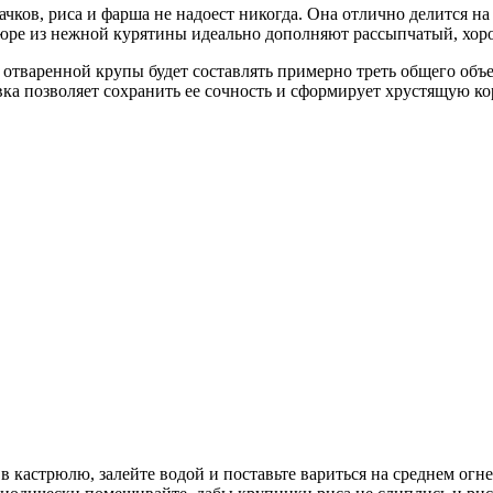
ачков, риса и фарша не надоест никогда. Она отлично делится н
пюре из нежной курятины идеально дополняют рассыпчатый, хор
о отваренной крупы будет составлять примерно треть общего объ
вка позволяет сохранить ее сочность и сформирует хрустящую ко
 в кастрюлю, залейте водой и поставьте вариться на среднем огн