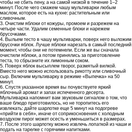
чтобы не сбить пену, а на самой низкой в течение 1–2
минут. После чего смажем чашу мультиварки любым
маслом, которое есть на кухне: растительным или
сливочным.
3. Очистим яблоки от кожуры, промоем и разрежем на
четыре части. Удалим семенные блоки и нарежем
брусочками.
4. Выльем тесто в чашу мультиварки, поверх него выложим
брусочки яблок. Лучше яблоки нарезать в самый последний
момент, чтобы они не потемнели. Если же вы сначала
очистили яблоки, а потом принялись за приготовление
теста, то сбрызните их лимонным соком.
5. Поверх яблок высыплем творог, размятый вилкой.
Вместо него можно использовать рикотту или сливочный
сыр. Включим мультиварку в режиме «Выпечка» на 50
минут.
6. Спустя указанное время вы почувствуете яркий
яблочный аромат и запах испеченного десерта.
Мультиварка напомнит вам звуковым сигналом о том, что
ваше блюдо приготовилось, но не торопитесь его
извлекать: дайте шарлотке еще 5 минут на подогреве
«прийти в себя», иначе от соприкосновения с холодным
воздухом пирог может осесть и уменьшиться в размерах.
7. После этого шарлотку можно извлечь лопаткой из чаши и
подать на тарелке с горячими напитками.