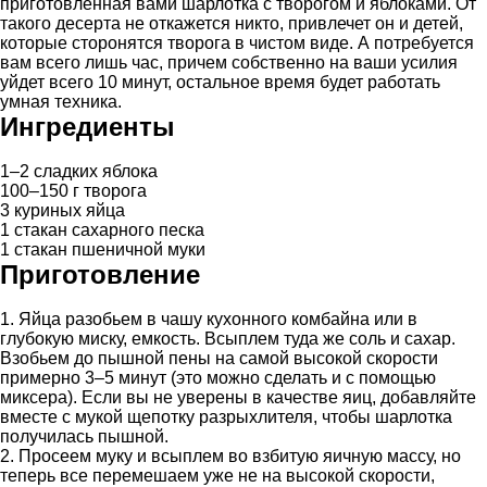
приготовленная вами шарлотка с творогом и яблоками. От
такого десерта не откажется никто, привлечет он и детей,
которые сторонятся творога в чистом виде. А потребуется
вам всего лишь час, причем собственно на ваши усилия
уйдет всего 10 минут, остальное время будет работать
умная техника.
Ингредиенты
1–2 сладких яблока
100–150 г творога
3 куриных яйца
1 стакан сахарного песка
1 стакан пшеничной муки
Приготовление
1. Яйца разобьем в чашу кухонного комбайна или в
глубокую миску, емкость. Всыплем туда же соль и сахар.
Взобьем до пышной пены на самой высокой скорости
примерно 3–5 минут (это можно сделать и с помощью
миксера). Если вы не уверены в качестве яиц, добавляйте
вместе с мукой щепотку разрыхлителя, чтобы шарлотка
получилась пышной.
2. Просеем муку и всыплем во взбитую яичную массу, но
теперь все перемешаем уже не на высокой скорости,