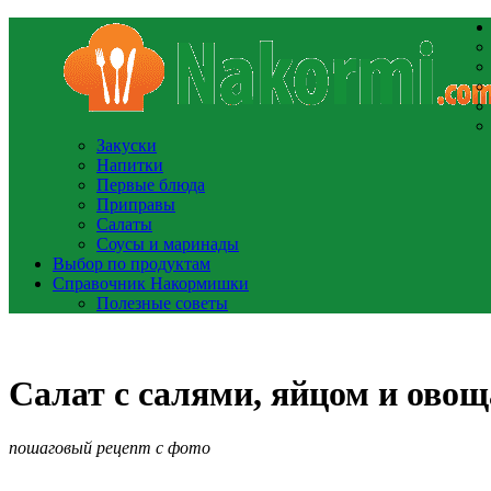
Закуски
Напитки
Первые блюда
Приправы
Салаты
Соусы и маринады
Выбор по продуктам
Справочник Накормишки
Полезные советы
Салат с салями, яйцом и овощ
пошаговый рецепт с фото