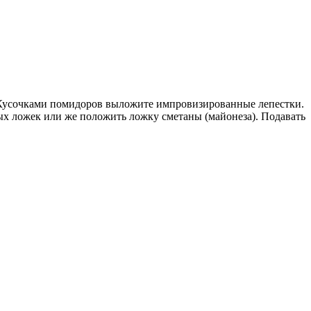
з. Кусочками помидоров выложите импровизированные лепестки.
ных ложек или же положить ложку сметаны (майонеза). Подавать