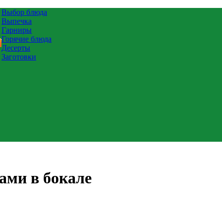
Выбор блюда
Выпечка
Гарниры
Горячие блюда
Десерты
Заготовки
ами в бокале