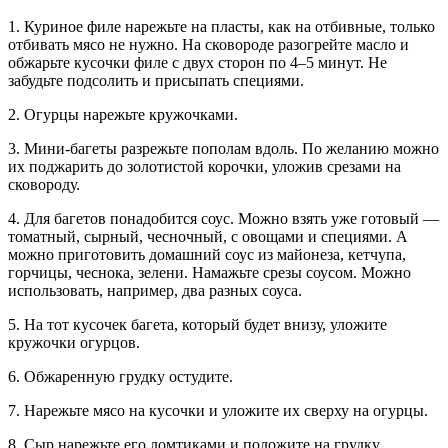
1. Куриное филе нарежьте на пласты, как на отбивные, только
отбивать мясо не нужно. На сковороде разогрейте масло и
обжарьте кусочки филе с двух сторон по 4–5 минут. Не
забудьте подсолить и присыпать специями.
2. Огурцы нарежьте кружочками.
3. Мини-багеты разрежьте пополам вдоль. По желанию можно
их поджарить до золотистой корочки, уложив срезами на
сковороду.
4. Для багетов понадобится соус. Можно взять уже готовый —
томатный, сырный, чесночный, с овощами и специями. А
можно приготовить домашний соус из майонеза, кетчупа,
горчицы, чеснока, зелени. Намажьте срезы соусом. Можно
использовать, например, два разных соуса.
5. На тот кусочек багета, который будет внизу, уложите
кружочки огурцов.
6. Обжаренную грудку остудите.
7. Нарежьте мясо на кусочки и уложите их сверху на огурцы.
8. Сыр нарежьте его ломтиками и положите на грудку.