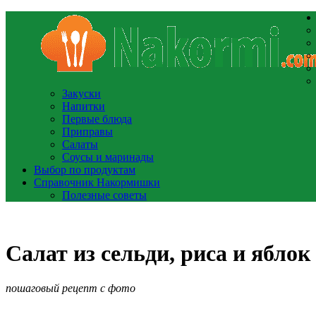
Закуски
Напитки
Первые блюда
Приправы
Салаты
Соусы и маринады
Выбор по продуктам
Справочник Накормишки
Полезные советы
Салат из сельди, риса и яблок
пошаговый рецепт с фото