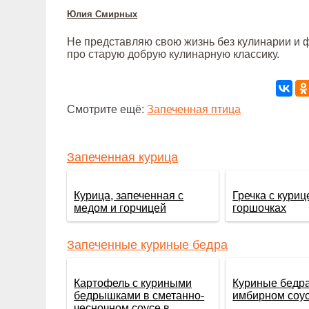
Юлия Смирных
Не представляю свою жизнь без кулинарии и ф
про старую добрую кулинарную классику.
Смотрите ещё:
Запеченная птица
Запеченная курица
Курица, запеченная с
Гречка с куриц
медом и горчицей
горшочках
Запеченные куриные бедра
Картофель с куриными
Куриные бедра
бедрышками в сметанно-
имбирном соу
чесночном соусе в