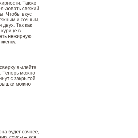
жирности. Также
ользовать свежий
ы. Чтобы вкус
нежным и сочным,
 двух. Так как
 курице в
вать нежирную
яженку.
 сверху вылейте
м. Теперь можно
инут с закрытой
крышки можно
она будет сочнее,
нир, соусы – все