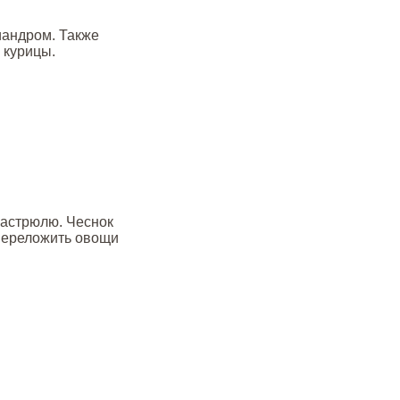
иандром. Также
 курицы.
кастрюлю. Чеснок
 переложить овощи