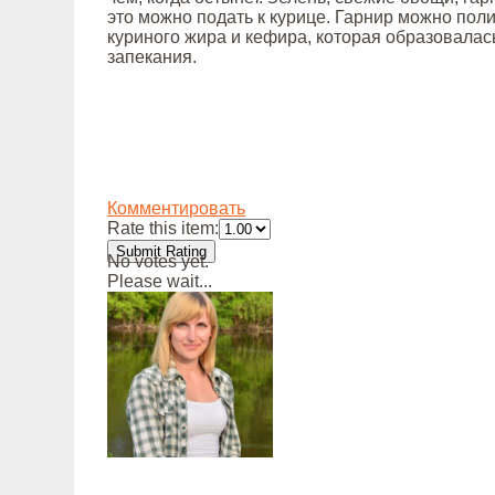
это можно подать к курице. Гарнир можно пол
куриного жира и кефира, которая образовалас
запекания.
Комментировать
Rate this item:
Submit Rating
No votes yet.
Please wait...