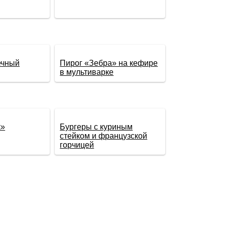
ечный
Пирог «Зебра» на кефире
в мультиварке
к»
Бургеры с куриным
стейком и французской
горчицей