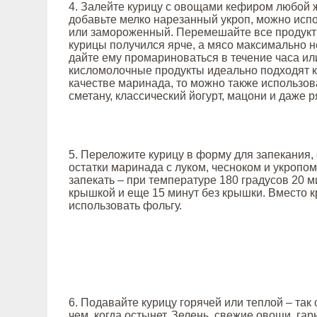
4. Залейте курицу с овощами кефиром любой 
добавьте мелко нарезанный укроп, можно исп
или замороженный. Перемешайте все продукт
курицы получился ярче, а мясо максимально 
дайте ему промариноваться в течение часа или
кисломолочные продукты идеально подходят к
качестве маринада, то можно также использо
сметану, классический йогурт, мацони и даже р
5. Переложите курицу в форму для запекания,
остатки маринада с луком, чесноком и укропо
запекать – при температуре 180 градусов 20 м
крышкой и еще 15 минут без крышки. Вместо 
использовать фольгу.
6. Подавайте курицу горячей или теплой – так 
чем, когда остынет. Зелень, свежие овощи, гар