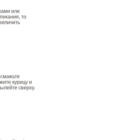
ками или
пекания, то
увеличить
 смажьте
жите курицу и
вылейте сверху.