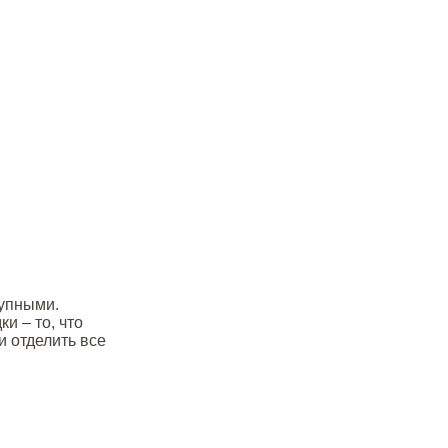
рупными.
и – то, что
и отделить все