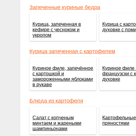
Запеченные куриные бедра
Курица, запеченная в
Курица с карт
кефире с чесноком и
духовке с пом
укропом
Курица запеченная с картофелем
Куриное филе, запечённое
Куриное филе 
с картошкой и
французски с 
замороженными яблоками
духовке
в рукаве
Блюда из картофеля
Салат с копченым
Картофельные 
минтаем и жареными
пряностями
шампиньонами