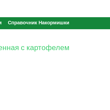
м
Справочник Накормишки
ченная с картофелем