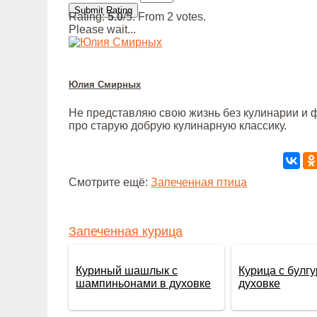
Submit Rating
Rating:
5.0
/5. From 2 votes.
Please wait...
Юлия Смирных
Не представляю свою жизнь без кулинарии и ф
про старую добрую кулинарную классику.
Смотрите ещё:
Запеченная птица
Запеченная курица
Куриный шашлык с
Курица с булг
шампиньонами в духовке
духовке