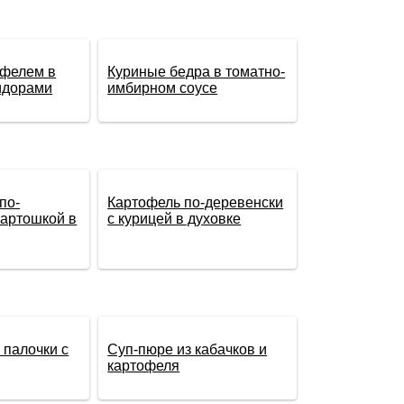
офелем в
Куриные бедра в томатно-
идорами
имбирном соусе
по-
Картофель по-деревенски
картошкой в
с курицей в духовке
палочки с
Суп-пюре из кабачков и
картофеля