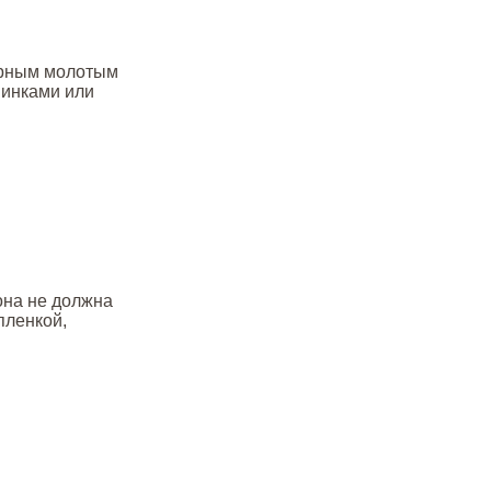
черным молотым
винками или
она не должна
пленкой,