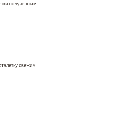
етки полученным
арталетку свежим