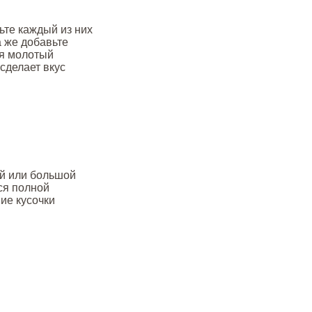
жьте каждый из них
а же добавьте
ся молотый
 сделает вкус
ей или большой
ся полной
ие кусочки