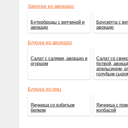
Закуски из авокадо
Бутерброды с ветчиной и
Брускетта с ве
авокадо
авокадо
Блюда из авокадо
Салат с салями, авокадо и
Салат со свек
огурцом
ботвой, авокад
апельсином, о
голубым сыро
Блюда из яиц
Яичница со взбитым
Яичница с по
белком
колбасой