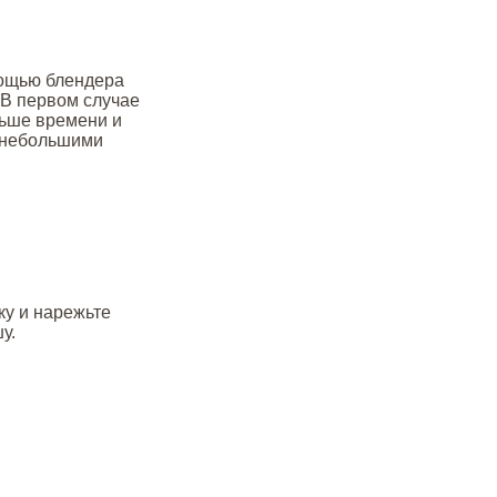
мощью блендера
 В первом случае
ньше времени и
х небольшими
ку и нарежьте
у.