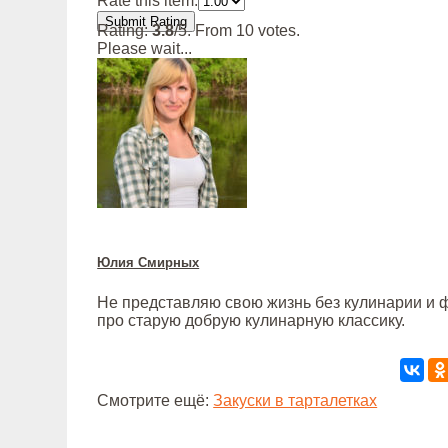
Rate this item:
Submit Rating
Rating:
3.8
/5. From 10 votes.
Please wait...
Юлия Смирных
Не представляю свою жизнь без кулинарии и ф
про старую добрую кулинарную классику.
Смотрите ещё:
Закуски в тарталетках