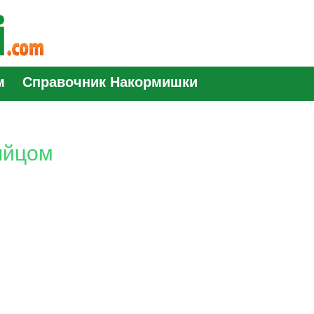
м
Справочник Накормишки
яйцом