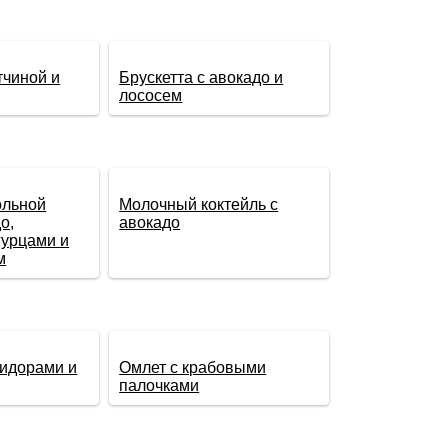
тчиной и
Брускетта с авокадо и
лососем
ольной
Молочный коктейль с
о,
авокадо
гурцами и
м
мидорами и
Омлет с крабовыми
палочками