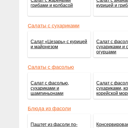
Салат с жареными
Салат с анана
грибами и колбасой
курицей и гри
Салаты с сухариками
Салат «Цезарь» с курицей
Салат с фасол
и майонезом
сухариками и
огурцами
Салаты с фасолью
Салат с фасолью,
Салат с фасол
сухариками и
сухариками, к
шампиньонами
корейской мо
Блюда из фасоли
Паштет из фасоли по-
Консервирова