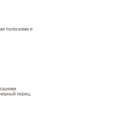
ими полосками и
ь вашими
черный перец,