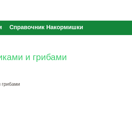
м
Справочник Накормишки
иками и грибами