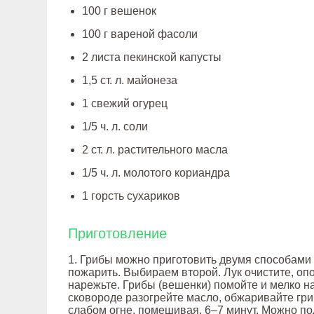
100 г вешенок
100 г вареной фасоли
2 листа пекинской капусты
1,5 ст. л. майонеза
1 свежий огурец
1/5 ч. л. соли
2 ст. л. растительного масла
1/5 ч. л. молотого кориандра
1 горсть сухариков
Приготовление
1. Грибы можно приготовить двумя способами
пожарить. Выбираем второй. Лук очистите, оп
нарежьте. Грибы (вешенки) помойте и мелко н
сковороде разогрейте масло, обжаривайте гри
слабом огне, помешивая, 6–7 минут. Можно по