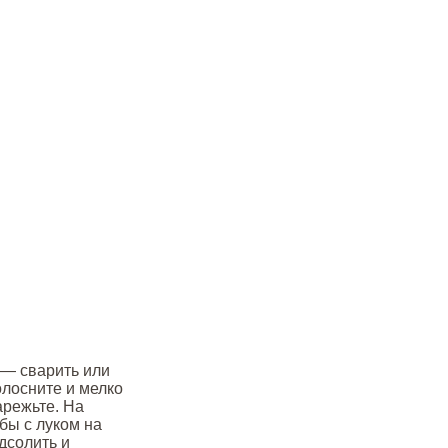
 — сварить или
олосните и мелко
арежьте. На
бы с луком на
дсолить и