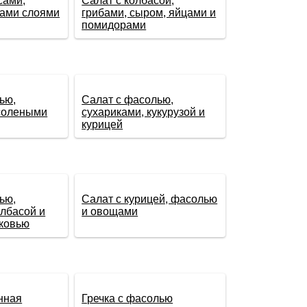
сами,
Салат с колбасой,
бами слоями
грибами, сыром, яйцами и
помидорами
ью,
Салат с фасолью,
 солеными
сухариками, кукурузой и
курицей
ью,
Салат с курицей, фасолью
олбасой и
и овощами
рковью
нная
Гречка с фасолью