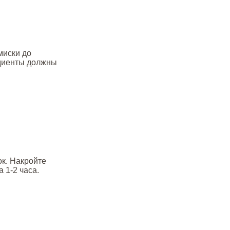
миски до
едиенты должны
ок. Накройте
 1-2 часа.