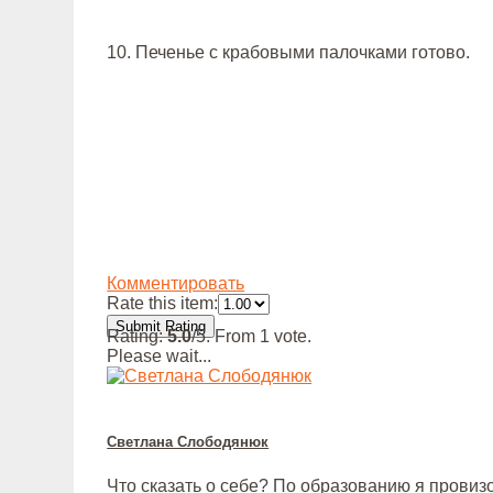
10. Печенье с крабовыми палочками готово.
Комментировать
Rate this item:
Submit Rating
Rating:
5.0
/5. From 1 vote.
Please wait...
Светлана Слободянюк
Что сказать о себе? По образованию я провизо