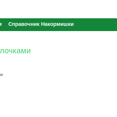
м
Справочник Накормишки
алочками