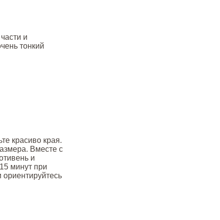
 части и
очень тонкий
те красиво края.
азмера. Вместе с
отивень и
-15 минут при
и ориентируйтесь