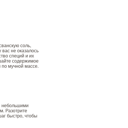
 сванскую соль,
у вас не оказалось
тво специй и их
ешайте содержимое
 по мучной массе.
те небольшими
м. Разотрите
шаг быстро, чтобы