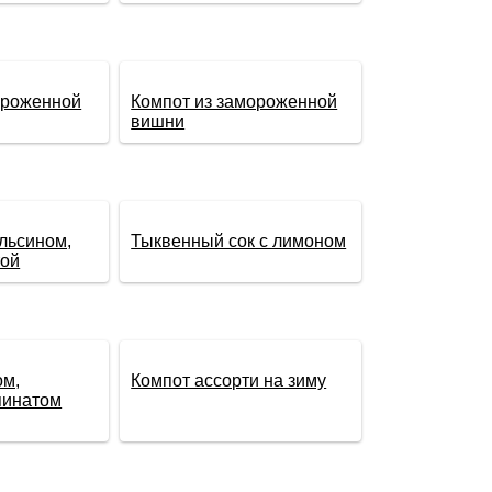
ороженной
Компот из замороженной
вишни
льсином,
Тыквенный сок с лимоном
той
ом,
Компот ассорти на зиму
пинатом