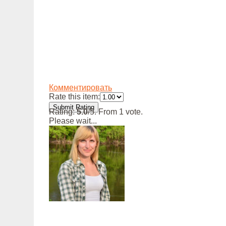
Комментировать
Rate this item:
Submit Rating
Rating:
5.0
/5. From 1 vote.
Please wait...