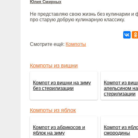
Юлия Смирных
Не представляю свою жизнь без кулинарии и ф
про старую добрую кулинарную классику.
Смотрите ещё:
Компоты
Компоты из вишни
Компот из вишни на зиму
Компот из виш
без стерилизации
апельсином на
стерилизации
Компоты из яблок
Компот из абрикосов и
Компот из ябло
яблок на зиму
смородины