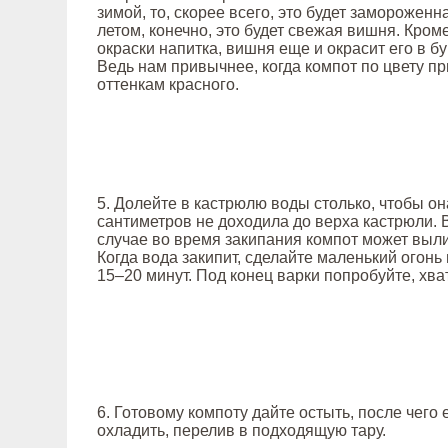
зимой, то, скорее всего, это будет замороженн
летом, конечно, это будет свежая вишня. Кром
окраски напитка, вишня еще и окрасит его в б
Ведь нам привычнее, когда компот по цвету п
оттенкам красного.
5. Долейте в кастрюлю воды столько, чтобы он
сантиметров не доходила до верха кастрюли. 
случае во время закипания компот может выли
Когда вода закипит, сделайте маленький огонь
15–20 минут. Под конец варки попробуйте, хва
6. Готовому компоту дайте остыть, после чего 
охладить, перелив в подходящую тару.