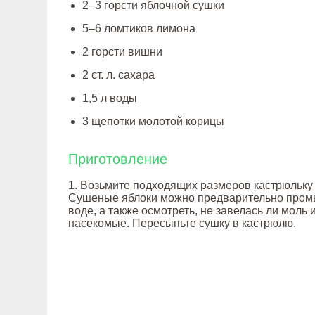
2–3 горсти яблочной сушки
5–6 ломтиков лимона
2 горсти вишни
2 ст. л. сахара
1,5 л воды
3 щепотки молотой корицы
Приготовление
1. Возьмите подходящих размеров кастрюльку 
Сушеные яблоки можно предварительно промы
воде, а также осмотреть, не завелась ли моль 
насекомые. Пересыпьте сушку в кастрюлю.