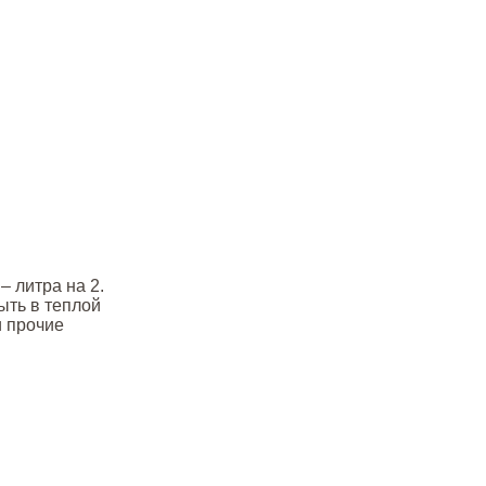
– литра на 2.
ть в теплой
и прочие