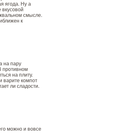
ая ягода. Ну а
е вкусовой
уквальном смысле.
риближен к
а на пару
В противном
ться на плиту.
 и варите компот
тает ли сладости.
его можно и вовсе