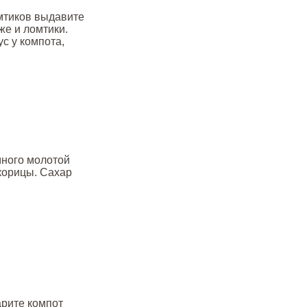
омтиков выдавите
же и ломтики.
с у компота,
много молотой
корицы. Сахар
арите компот