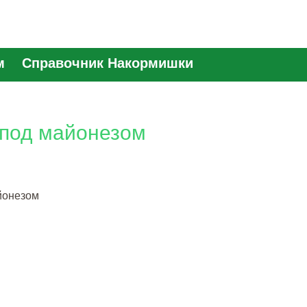
м
Справочник Накормишки
 под майонезом