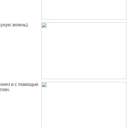
ухую зелень).
йонез и с помощью
езан.