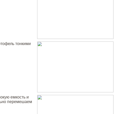
ртофель тонкими
окую емкость и
льно перемешаем