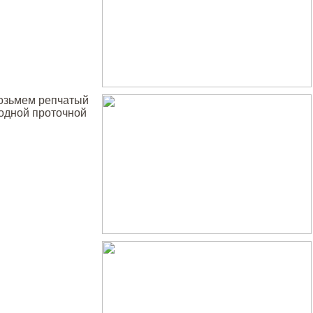
возьмем репчатый
лодной проточной