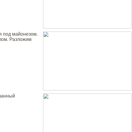
я под майонезом.
лом. Разложим
езанный