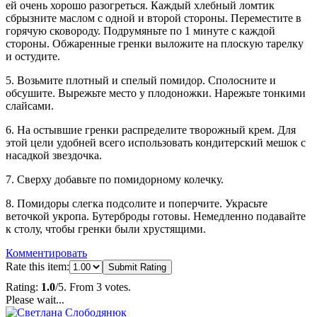
ей очень хорошо разогреться. Каждый хлебный ломтик
сбрызните маслом с одной и второй стороны. Переместите в
горячую сковороду. Подрумяньте по 1 минуте с каждой
стороны. Обжаренные гренки выложите на плоскую тарелку
и остудите.
5. Возьмите плотный и спелый помидор. Сполосните и
обсушите. Вырежьте место у плодоножки. Нарежьте тонкими
слайсами.
6. На остывшие гренки распределите творожный крем. Для
этой цели удобней всего использовать кондитерский мешок с
насадкой звездочка.
7. Сверху добавьте по помидорному колечку.
8. Помидоры слегка подсолите и поперчите. Украсьте
веточкой укропа. Бутерброды готовы. Немедленно подавайте
к столу, чтобы гренки были хрустящими.
Комментировать
Rate this item:
Submit Rating
Rating:
1.0
/5. From 3 votes.
Please wait...