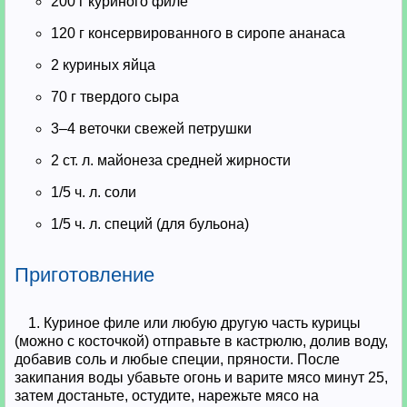
200 г куриного филе
120 г консервированного в сиропе ананаса
2 куриных яйца
70 г твердого сыра
3–4 веточки свежей петрушки
2 ст. л. майонеза средней жирности
1/5 ч. л. соли
1/5 ч. л. специй (для бульона)
Приготовление
1. Куриное филе или любую другую часть курицы
(можно с косточкой) отправьте в кастрюлю, долив воду,
добавив соль и любые специи, пряности. После
закипания воды убавьте огонь и варите мясо минут 25,
затем достаньте, остудите, нарежьте мясо на