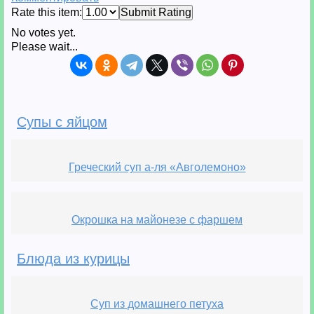
Rate this item:
Submit Rating
No votes yet.
Please wait...
Супы с яйцом
Греческий суп а-ля «Авголемоно»
Окрошка на майонезе с фаршем
Блюда из курицы
Суп из домашнего петуха