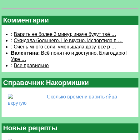
Комментарии
:
Варить не более 3 минут, иначе будут твё …
:
Ожидала большего. Не вкусно. Испортила п …
:
Очень много соли, уменьшала дозу, все р …
Валентина:
Всё понятно и доступно. Благодарю !
Уже …
:
Все правильно
Справочник Накормишки
Сколько времени варить яйца
вкрутую
Новые рецепты