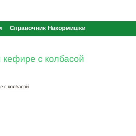
м
Справочник Накормишки
 кефире с колбасой