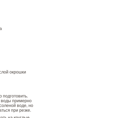
а
слой окрошки
о подготовить.
я воды примерно
соленой воде, но
ться при резке.
зать на круглые