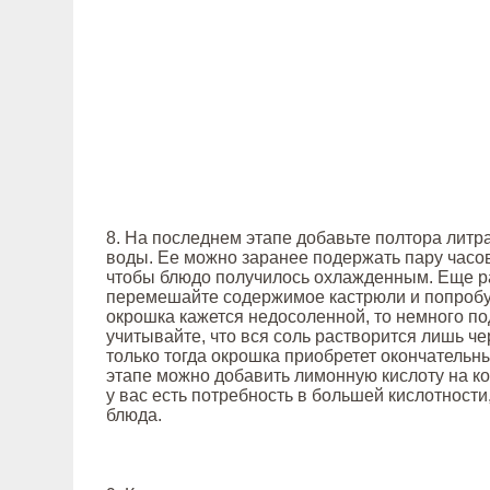
8. На последнем этапе добавьте полтора лит
воды. Ее можно заранее подержать пару часов
чтобы блюдо получилось охлажденным. Еще р
перемешайте содержимое кастрюли и попробуй
окрошка кажется недосоленной, то немного по
учитывайте, что вся соль растворится лишь че
только тогда окрошка приобретет окончательны
этапе можно добавить лимонную кислоту на ко
у вас есть потребность в большей кислотности,
блюда.