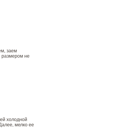
ем, заем
в размером не
уей холодной
Далее, мелко ее