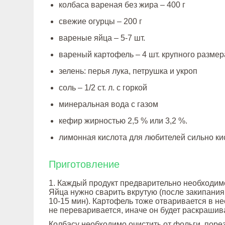
колбаса вареная без жира – 400 г
свежие огурцы – 200 г
вареные яйца – 5-7 шт.
вареный картофель – 4 шт. крупного размер
зелень: перья лука, петрушка и укроп
соль – 1/2 ст. л. с горкой
минеральная вода с газом
кефир жирностью 2,5 % или 3,2 %.
лимонная кислота для любителей сильно ки
Приготовление
1. Каждый продукт предварительно необходим
Яйца нужно сварить вкрутую (после закипани
10-15 мин). Картофель тоже отваривается в не
не переваривается, иначе он будет раскрашива
Колбасу необходимо очистить от фольги, поре