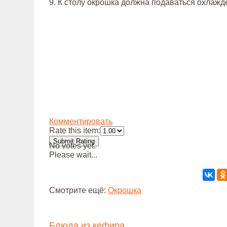
9. К столу окрошка должна подаваться охлажд
Комментировать
Rate this item:
Submit Rating
No votes yet.
Please wait...
Смотрите ещё:
Окрошка
Блюда из кефира