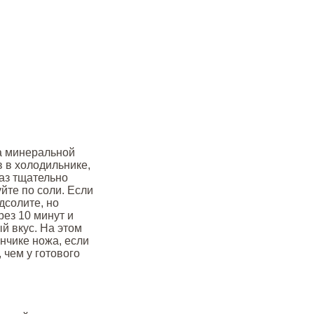
ра минеральной
 в холодильнике,
аз тщательно
те по соли. Если
дсолите, но
рез 10 минут и
й вкус. На этом
нчике ножа, если
 чем у готового