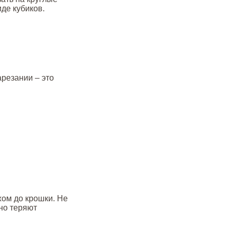
иде кубиков.
арезании – это
жом до крошки. Не
чно теряют