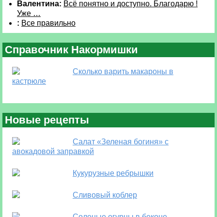
Валентина:
Всё понятно и доступно. Благодарю !
Уже …
:
Все правильно
Справочник Накормишки
Сколько варить макароны в
кастрюле
Новые рецепты
Салат «Зеленая богиня» с
авокадовой заправкой
Кукурузные ребрышки
Сливовый коблер
Соленые огурцы в беконе