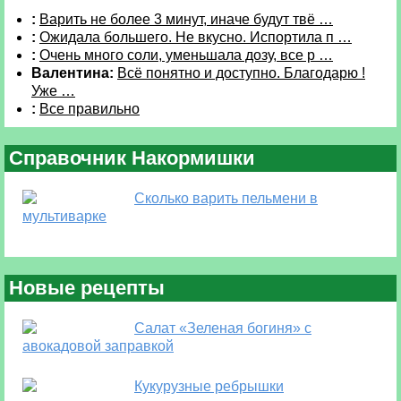
:
Варить не более 3 минут, иначе будут твё …
:
Ожидала большего. Не вкусно. Испортила п …
:
Очень много соли, уменьшала дозу, все р …
Валентина:
Всё понятно и доступно. Благодарю !
Уже …
:
Все правильно
Справочник Накормишки
Сколько варить пельмени в
мультиварке
Новые рецепты
Салат «Зеленая богиня» с
авокадовой заправкой
Кукурузные ребрышки