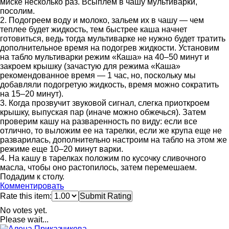
миске несколько раз. Всыплем в чашу мультиварки,
посолим.
2. Подогреем воду и молоко, зальем их в чашу — чем
теплее будет жидкость, тем быстрее каша начнет
готовиться, ведь тогда мультиварке не нужно будет тратить
дополнительное время на подогрев жидкости. Установим
на табло мультиварки режим «Каша» на 40–50 минут и
закроем крышку (зачастую для режима «Каша»
рекомендованное время — 1 час, но, поскольку мы
добавляли подогретую жидкость, время можно сократить
на 15–20 минут).
3. Когда прозвучит звуковой сигнал, слегка приоткроем
крышку, выпуская пар (иначе можно обжечься). Затем
проверим кашу на разваренность по виду: если все
отлично, то выложим ее на тарелки, если же крупа еще не
разварилась, дополнительно настроим на табло на этом же
режиме еще 10–20 минут варки.
4. На кашу в тарелках положим по кусочку сливочного
масла, чтобы оно растопилось, затем перемешаем.
Подадим к столу.
Комментировать
Rate this item:
Submit Rating
No votes yet.
Please wait...