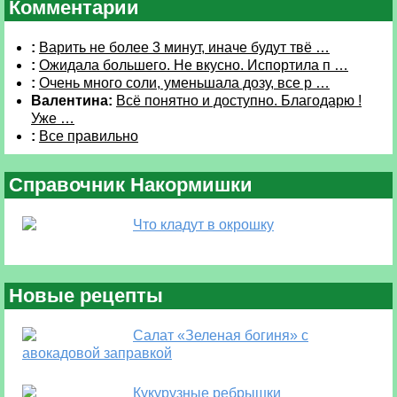
Комментарии
:
Варить не более 3 минут, иначе будут твё …
:
Ожидала большего. Не вкусно. Испортила п …
:
Очень много соли, уменьшала дозу, все р …
Валентина:
Всё понятно и доступно. Благодарю !
Уже …
:
Все правильно
Справочник Накормишки
Что кладут в окрошку
Новые рецепты
Салат «Зеленая богиня» с
авокадовой заправкой
Кукурузные ребрышки