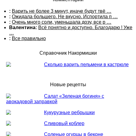
:
Варить не более 3 минут, иначе будут твё …
:
Ожидала большего. Не вкусно. Испортила п …
:
Очень много соли, уменьшала дозу, все р …
Валентина:
Всё понятно и доступно. Благодарю ! Уже
…
:
Все правильно
Справочник Накормишки
Сколько варить пельмени в кастрюле
Новые рецепты
Салат «Зеленая богиня» с
авокадовой заправкой
Кукурузные ребрышки
Сливовый коблер
Соленые огурцы в беконе