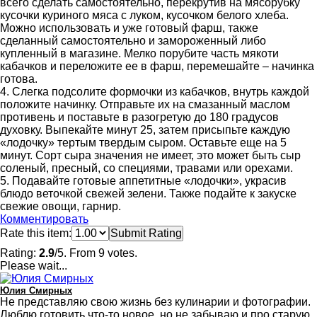
всего сделать самостоятельно, перекрутив на мясорубку
кусочки куриного мяса с луком, кусочком белого хлеба.
Можно использовать и уже готовый фарш, также
сделанный самостоятельно и замороженный либо
купленный в магазине. Мелко порубите часть мякоти
кабачков и переложите ее в фарш, перемешайте – начинка
готова.
4. Слегка подсолите формочки из кабачков, внутрь каждой
положите начинку. Отправьте их на смазанный маслом
противень и поставьте в разогретую до 180 градусов
духовку. Выпекайте минут 25, затем присыпьте каждую
«лодочку» тертым твердым сыром. Оставьте еще на 5
минут. Сорт сыра значения не имеет, это может быть сыр
соленый, пресный, со специями, травами или орехами.
5. Подавайте готовые аппетитные «лодочки», украсив
блюдо веточкой свежей зелени. Также подайте к закуске
свежие овощи, гарнир.
Комментировать
Rate this item:
Submit Rating
Rating:
2.9
/5. From 9 votes.
Please wait...
Юлия Смирных
Не представляю свою жизнь без кулинарии и фотографии.
Люблю готовить что-то новое, но не забываю и про старую