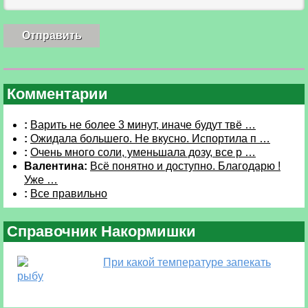
Комментарии
:
Варить не более 3 минут, иначе будут твё …
:
Ожидала большего. Не вкусно. Испортила п …
:
Очень много соли, уменьшала дозу, все р …
Валентина:
Всё понятно и доступно. Благодарю !
Уже …
:
Все правильно
Справочник Накормишки
При какой температуре запекать
рыбу