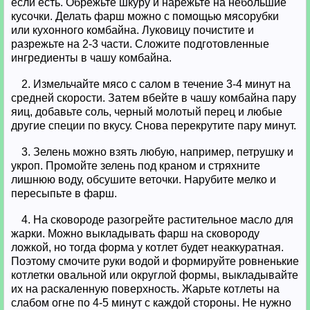
если есть. Обрежьте шкуру и нарежьте на небольшие
кусочки. Делать фарш можно с помощью мясорубки
или кухонного комбайна. Луковицу почистите и
разрежьте на 2-3 части. Сложите подготовленные
ингредиенты в чашу комбайна.
2. Измельчайте мясо с салом в течение 3-4 минут на
средней скорости. Затем вбейте в чашу комбайна пару
яиц, добавьте соль, черный молотый перец и любые
другие специи по вкусу. Снова перекрутите пару минут.
3. Зелень можно взять любую, например, петрушку и
укроп. Промойте зелень под краном и стряхните
лишнюю воду, обсушите веточки. Нарубите мелко и
пересыпьте в фарш.
4. На сковороде разогрейте растительное масло для
жарки. Можно выкладывать фарш на сковороду
ложкой, но тогда форма у котлет будет неаккуратная.
Поэтому смочите руки водой и формируйте ровненькие
котлетки овальной или округлой формы, выкладывайте
их на раскаленную поверхность. Жарьте котлеты на
слабом огне по 4-5 минут с каждой стороны. Не нужно