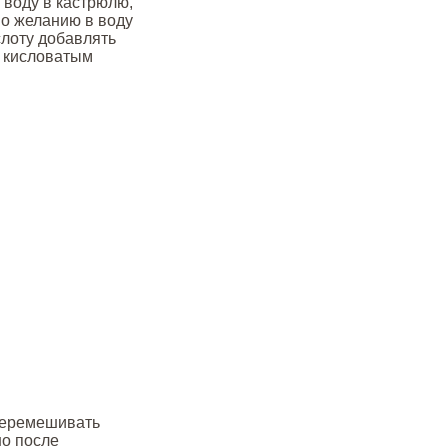
 воду в кастрюлю,
По желанию в воду
лоту добавлять
 с кисловатым
 Перемешивать
но после