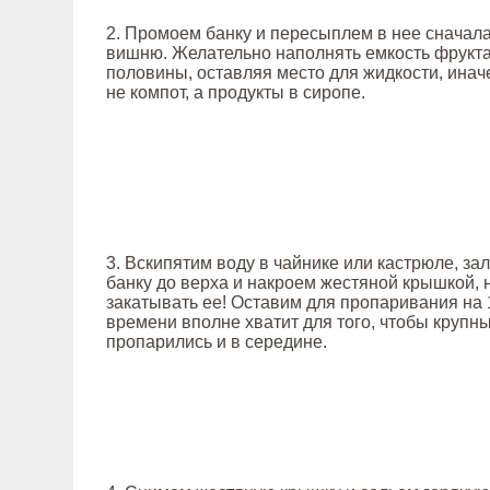
2. Промоем банку и пересыплем в нее сначала
вишню. Желательно наполнять емкость фрукта
половины, оставляя место для жидкости, иначе
не компот, а продукты в сиропе.
3. Вскипятим воду в чайнике или кастрюле, за
банку до верха и накроем жестяной крышкой, 
закатывать ее! Оставим для пропаривания на 1
времени вполне хватит для того, чтобы крупн
пропарились и в середине.