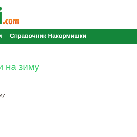
м
Справочник Накормишки
и на зиму