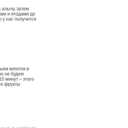
 алычу, затем
ми и ягодами до
 у нас получится
льем кипяток в
но не будем
0 минут – этого
ые фрукты