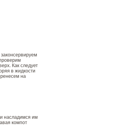
и законсервируем
 проверим
верх. Как следует
оряя в жидкости
еренесем на
 и насладимся им
давая компот