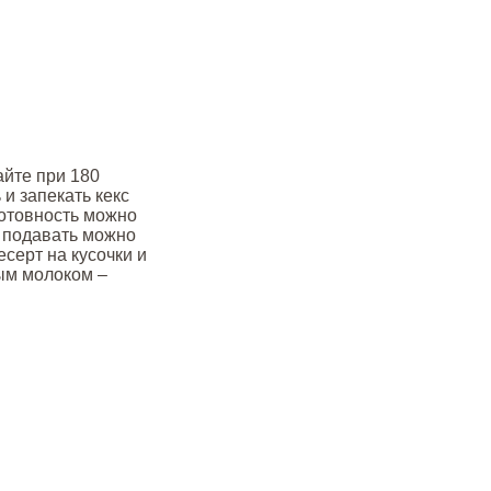
айте при 180
 и запекать кекс
Готовность можно
 подавать можно
серт на кусочки и
ым молоком –