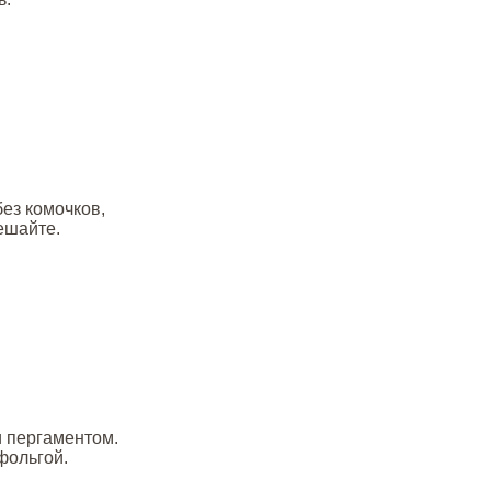
без комочков,
ешайте.
и пергаментом.
фольгой.