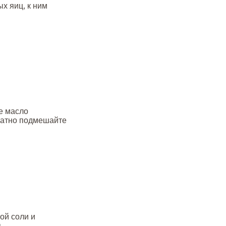
ых яиц, к ним
е масло
уратно подмешайте
ой соли и
ь.