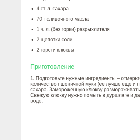
4 ст. л. сахара
70 г сливочного масла
1 ч. л. (без горки) разрыхлителя
2 щепотки соли
2 горсти клюквы
Приготовление
1. Подготовьте нужные ингредиенты – отмерь
количество пшеничной муки (ее лучше еще и пр
сахара. Замороженную клюкву размораживать
Свежую клюкву нужно помыть в дуршлаге и да
воде.