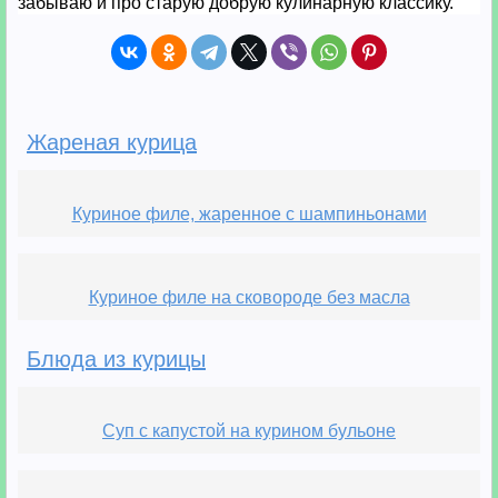
забываю и про старую добрую кулинарную классику.
Жареная курица
Куриное филе, жаренное с шампиньонами
Куриное филе на сковороде без масла
Блюда из курицы
Суп с капустой на курином бульоне