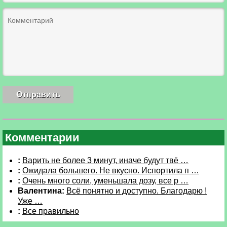
Комментарии
:
Варить не более 3 минут, иначе будут твё …
:
Ожидала большего. Не вкусно. Испортила п …
:
Очень много соли, уменьшала дозу, все р …
Валентина:
Всё понятно и доступно. Благодарю !
Уже …
:
Все правильно