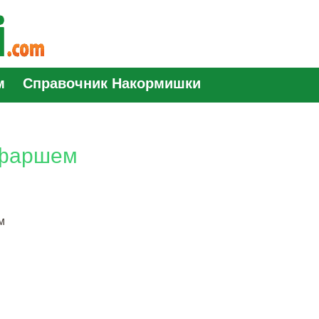
м
Справочник Накормишки
 фаршем