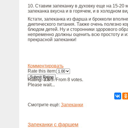
10. Ставим запеканку в духовку еще на 15-20 м
запеканка вкусна и в горячем, и в холодном ви
Кстати, запеканка из фарша и брокколи вполн
диетического питания. Также очень полезно к
блюдом детей. Ну и сторонники здорового обр
непременно должны оценить всю простоту и и
прекрасной запеканки!
Комментировать
Rate this item:
Submit Rating
Rating:
3.8
/5. From 8 votes.
Please wait...
Смотрите ещё:
Запеканки
Запеканки с фаршем