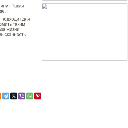
инут. Такая
де.
е подходит для
ормить таким
аза жизни
зысканность