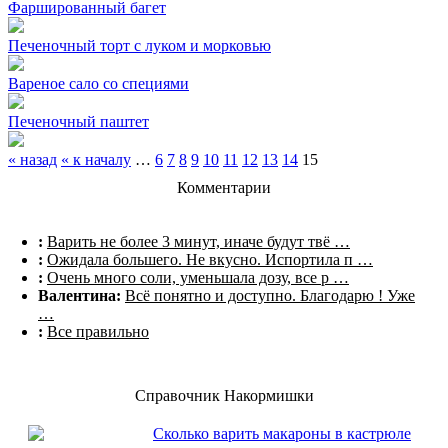
Фаршированный багет
Печеночный торт с луком и морковью
Вареное сало со специями
Печеночный паштет
« назад
« к началу
…
6
7
8
9
10
11
12
13
14
15
Комментарии
:
Варить не более 3 минут, иначе будут твё …
:
Ожидала большего. Не вкусно. Испортила п …
:
Очень много соли, уменьшала дозу, все р …
Валентина:
Всё понятно и доступно. Благодарю ! Уже
…
:
Все правильно
Справочник Накормишки
Сколько варить макароны в кастрюле