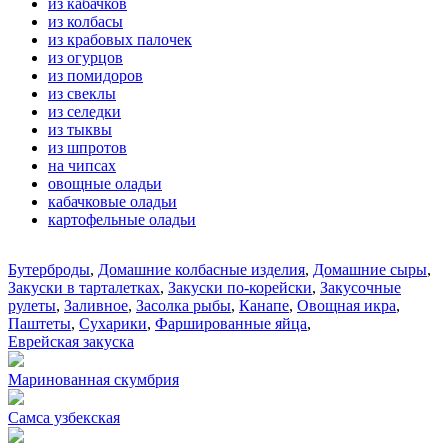
из кабачков
из колбасы
из крабовых палочек
из огурцов
из помидоров
из свеклы
из селедки
из тыквы
из шпротов
на чипсах
овощные оладьи
кабачковые оладьи
картофельные оладьи
Бутерброды
,
Домашние колбасные изделия
,
Домашние сыры
,
Закуски в тарталетках
,
Закуски по-корейски
,
Закусочные
рулеты
,
Заливное
,
Засолка рыбы
,
Канапе
,
Овощная икра
,
Паштеты
,
Сухарики
,
Фаршированные яйца
,
Еврейская закуска
Маринованная скумбрия
Самса узбекская